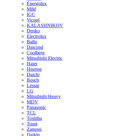
Energolux
Mild
IGC
Vicool
KALASHNIKOV
Denko
Electrolux
Ballu
Daicond
Coolberg
Mitsubishi Electric
Haier
Hisense
Daichi
Bosch
Lessar
LG
Mitsubishi Heavy
MDV
Panasonic
TCL
Toshiba
Tosot
Zanussi
Daikin