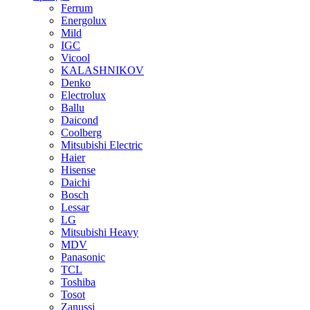
Ferrum
Energolux
Mild
IGC
Vicool
KALASHNIKOV
Denko
Electrolux
Ballu
Daicond
Coolberg
Mitsubishi Electric
Haier
Hisense
Daichi
Bosch
Lessar
LG
Mitsubishi Heavy
MDV
Panasonic
TCL
Toshiba
Tosot
Zanussi