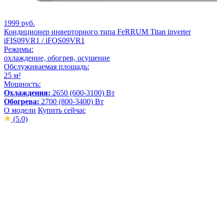
1999 руб.
Кондиционер инверторного типа FeRRUM Titan inverter
iFIS09VR1 / iFOS09VR1
Режимы:
охлаждение, обогрев, осушение
Обслуживаемая площадь:
25 м²
Мощность:
Охлаждения:
2650 (600-3100) Вт
Обогрева:
2700 (800-3400) Вт
О модели
Купить сейчас
(5.0)