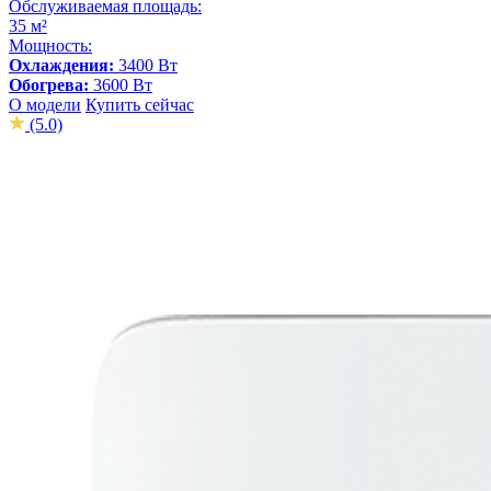
Обслуживаемая площадь:
35 м²
Мощность:
Охлаждения:
3400 Вт
Обогрева:
3600 Вт
О модели
Купить сейчас
(5.0)