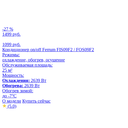
-27 %
1499 руб.
1099 руб.
Кондиционер on/off Ferrum FIS09F2 / FOS09F2
Режимы:
охлаждение, обогрев, осушение
Обслуживаемая площадь:
25 м²
Мощность:
Охлаждения:
2639 Вт
Обогрева:
2639 Вт
Обогрев зимой:
до -7°С
О модели
Купить сейчас
(5.0)