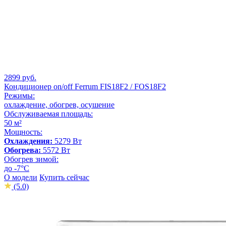
2899 руб.
Кондиционер on/off Ferrum FIS18F2 / FOS18F2
Режимы:
охлаждение, обогрев, осушение
Обслуживаемая площадь:
50 м²
Мощность:
Охлаждения:
5279 Вт
Обогрева:
5572 Вт
Обогрев зимой:
до -7°С
О модели
Купить сейчас
(5.0)