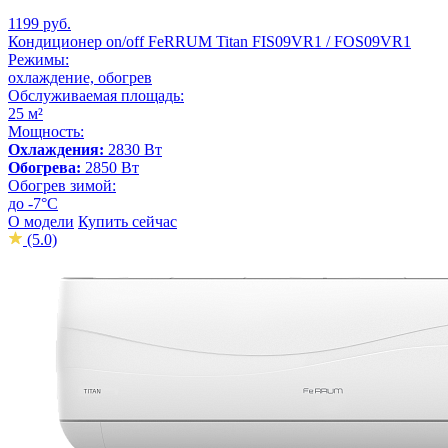
1199 руб.
Кондиционер on/off FeRRUM Titan FIS09VR1 / FOS09VR1
Режимы:
охлаждение, обогрев
Обслуживаемая площадь:
25 м²
Мощность:
Охлаждения:
2830 Вт
Обогрева:
2850 Вт
Обогрев зимой:
до -7°С
О модели
Купить сейчас
(5.0)