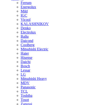
Ferrum
Energolux
Mild
IGC
Vicool
KALASHNIKOV
Denko
Electrolux
Ballu
Daicond
Coolberg
Mitsubishi Electric
Haier
Hisense
Daichi
Bosch
Lessar
LG
Mitsubishi Heavy
MDV
Panasonic
TCL
Toshiba
Tosot
Zanussi