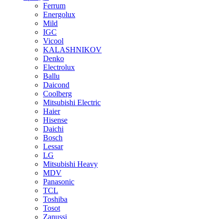
Ferrum
Energolux
Mild
IGC
Vicool
KALASHNIKOV
Denko
Electrolux
Ballu
Daicond
Coolberg
Mitsubishi Electric
Haier
Hisense
Daichi
Bosch
Lessar
LG
Mitsubishi Heavy
MDV
Panasonic
TCL
Toshiba
Tosot
Zanussi